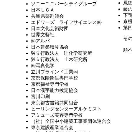
鳳
ソニーユニバーシテイグループ
藤
日本ＬＣＡ
下
兵庫県薬剤師会
京
エドワーズ ライフサイエンス㈱
第
日本文化芸術財団
世界文藝社
そ
㈱アルバ
日本建築積算協会
順
独立行政法人 理化学研究所
独立行政法人 土木研究所
㈱写真化学
立川ブラインド工業㈱
京都保険衛生専門学校
京都福祉専門学校
日本漢字能力検定協会
宮川印刷
東京都古書籍共同組合
ヒーリングセンターアルケミスト
アミューズ美容専門学校
（社）全国中小建築工事業団体連合会
東京建設産業連合会