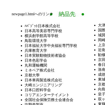
●
納品先
●
newpage1.htmlへのリンク
大
ﾊﾊﾞｼﾞｯﾄ日本株式会社
国
日本高等美容専門学校
城
横浜創学館高等学校
岡
鳥取環境大学
上
日本福祉大学中央福祉専門学校
近
兵庫教育大学
勧
日本実験動物技術者協会
京
日本色彩学会
春
丸和運輸機関
洛
ミネベア株式会社
成
京都大學
東
日本車両製造株式会社
京
大崎エンジニアリング
向
日本口腔科学会
皇
コリアエンターテイメント
双
全国社会保険労務士会連合会
東
塩野義製薬