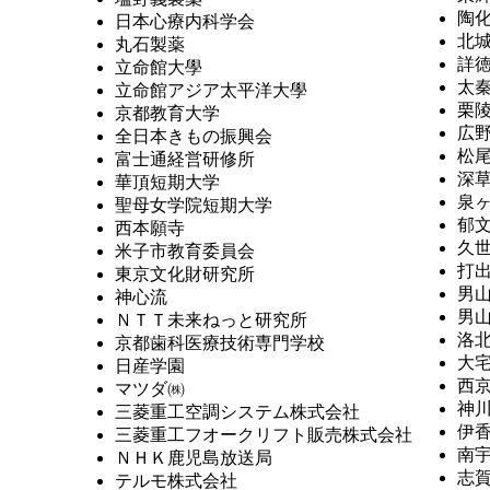
陶
日本心療内科学会
北
丸石製薬
詳
立命館大學
太
立命館アジア太平洋大學
栗
京都教育大学
広
全日本きもの振興会
松
富士通経営研修所
深
華頂短期大学
泉
聖母女学院短期大学
郁
西本願寺
久
米子市教育委員会
打
東京文化財研究所
男
神心流
男
ＮＴＴ未来ねっと研究所
洛
京都歯科医療技術専門学校
大
日産学園
西
マツダ㈱
神
三菱重工空調システム株式会社
伊
三菱重工フオークリフト販売株式会社
南
ＮＨＫ鹿児島放送局
志
テルモ株式会社